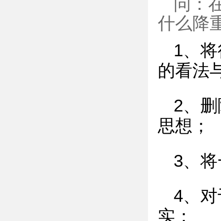
问：
什么降
1、
的看法
2、
思想；
3、
4、
实；