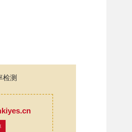
率检测
口
iyes.cn
率