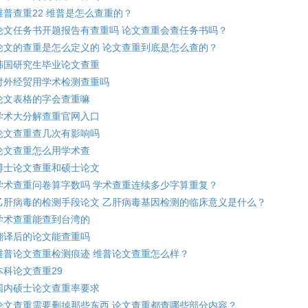
维普查重22 维普是怎么查重的？
论文任务书开题报告有查重吗 论文查重会查任务书吗？
论文的查重是怎么定义的 论文查重到底是怎么查的？
韩国研究生毕业论文查重
对外经贸用学术检测查重吗
论文表格的字会查重嘛
学术大分解查重官网入口
论文查重查几次有影响吗
论文查重怎么用学术查
博士论文查重和硕士论文
学术查重问卷算字数吗 学术查重连续多少字算重复？
乙肝病毒的检测手段论文 乙肝病毒基因检测的临床意义是什么？
学术查重能查到台湾的
翻译后的论文能查重吗
维普论文查重检测痕迹 维普论文查重怎么样？
本科论文查重29
国内硕士论文查重率要求
论文查重需要删掉那些东西 论文查重都查哪些部分内容？