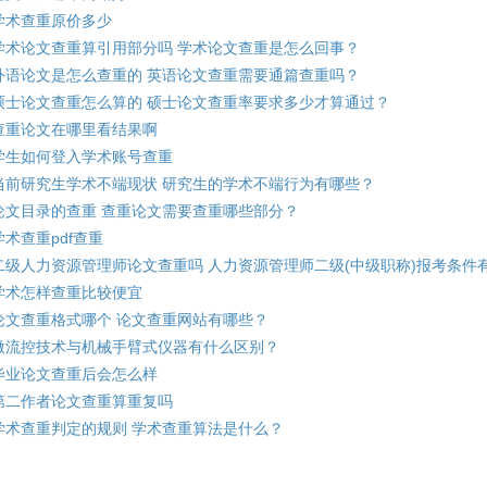
学术查重原价多少
学术论文查重算引用部分吗 学术论文查重是怎么回事？
外语论文是怎么查重的 英语论文查重需要通篇查重吗？
硕士论文查重怎么算的 硕士论文查重率要求多少才算通过？
查重论文在哪里看结果啊
学生如何登入学术账号查重
当前研究生学术不端现状 研究生的学术不端行为有哪些？
论文目录的查重 查重论文需要查重哪些部分？
学术查重pdf查重
二级人力资源管理师论文查重吗 人力资源管理师二级(中级职称)报考条件
学术怎样查重比较便宜
论文查重格式哪个 论文查重网站有哪些？
微流控技术与机械手臂式仪器有什么区别？
毕业论文查重后会怎么样
第二作者论文查重算重复吗
学术查重判定的规则 学术查重算法是什么？