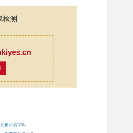
率检测
口
iyes.cn
率
须用自己名字吗