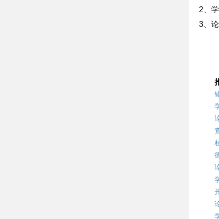
2、
3、