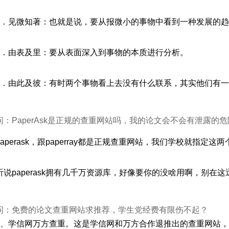
2．见微知著：也就是说，要从报微小的事物中看到一种发展的
3．由表及里：要从表面深入到事物的本质进行分析。
4．由此及彼：有时两个事物看上去没有什么联系，其实他们有
问：PaperAsk是正规的查重网站吗，我的论文会不会有泄露的
paperask，跟paperray都是正规查重网站，我们学校就指定这
听说paperask拥有几千万资源库，好像要你的没啥用啊，别在这
问：免费的论文查重网站求推荐，学生党经费有限伤不起？
1、学信网万方查重。这是学信网和万方合作退推出的查重网站