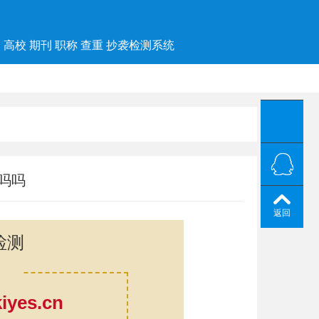
高校 期刊 职称 查重 抄袭检测系统
吗吗
返回
检测
yes.cn