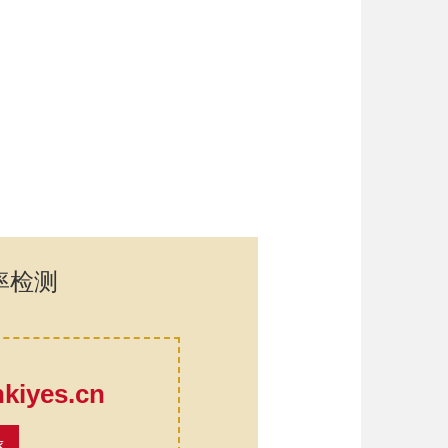
率检测
口
iyes.cn