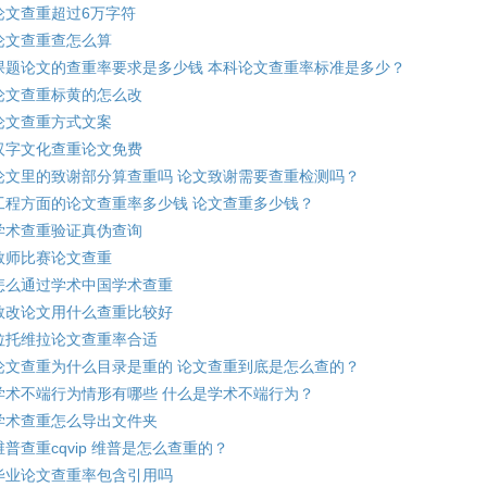
论文查重超过6万字符
论文查重查怎么算
课题论文的查重率要求是多少钱 本科论文查重率标准是多少？
论文查重标黄的怎么改
论文查重方式文案
汉字文化查重论文免费
论文里的致谢部分算查重吗 论文致谢需要查重检测吗？
工程方面的论文查重率多少钱 论文查重多少钱？
学术查重验证真伪查询
教师比赛论文查重
怎么通过学术中国学术查重
教改论文用什么查重比较好
拉托维拉论文查重率合适
论文查重为什么目录是重的 论文查重到底是怎么查的？
学术不端行为情形有哪些 什么是学术不端行为？
学术查重怎么导出文件夹
维普查重cqvip 维普是怎么查重的？
毕业论文查重率包含引用吗