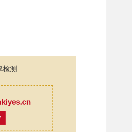
率检测
口
iyes.cn
率