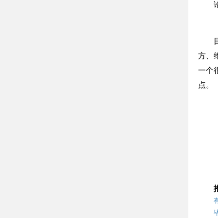
方、
一个很
点。