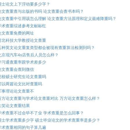
硕士论文上下浮动要多少字？
论文查重查与出版的书吗 论文查重会查书本吗？
论文查重中引用该怎么理解 论文查重方法原理和定义最难降重吗？
学术查重综述参考文献标红
论文查重免费的网址
河北科技大学教授论文查重
五种英文论文重复类型都会被现有查重算法检测到吗？
北京现汽车4s店售后人员怎么样？
学习通查重率跟学术差多少
论文查重会查到微信
党校硕士研究生论文查重吗
可以两篇论文比对查重吗
军事理论论文查重不
万方论文查重与学术论文查重对比 万方论文查重怎么样？
大笑论文查重结果
学术查重不过会毕不了业 学术查重是怎么回事？
硕士学术查重多少字 硕士毕业论文的学术查重率是多少？
学术查重相同的句子算几遍