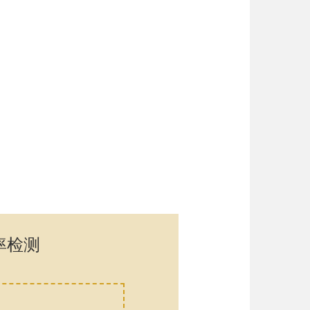
率检测
口