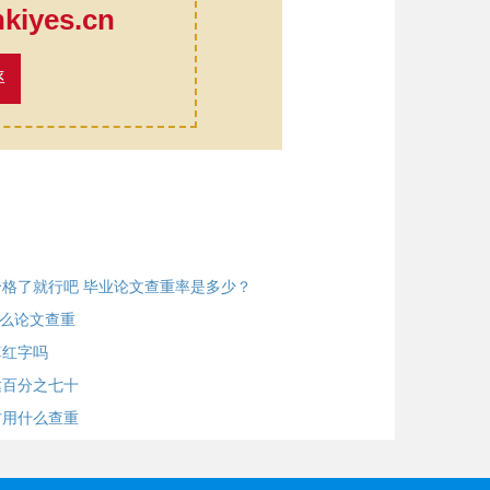
iyes.cn
率
格了就行吧 毕业论文查重率是多少？
怎么论文查重
算红字吗
达百分之七十
方用什么查重