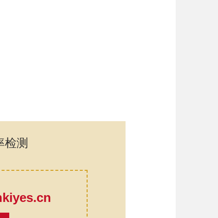
率检测
口
iyes.cn