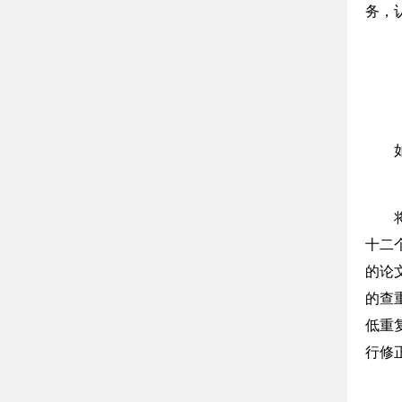
务，
十二
的论
的查
低重
行修