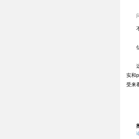
实和
受来