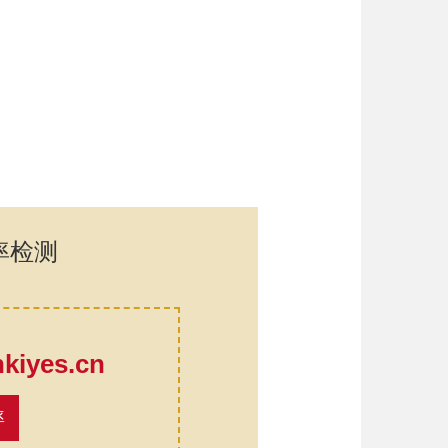
率检测
口
iyes.cn
率