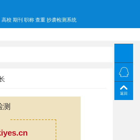
高校 期刊 职称 查重 抄袭检测系统
长
返回
检测
yes.cn