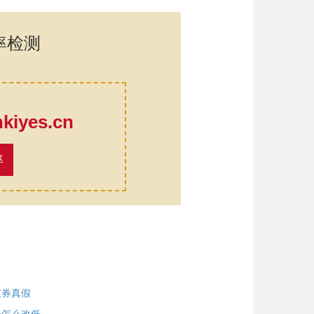
率检测
口
iyes.cn
率
重券真假