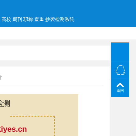
高校 期刊 职称 查重 抄袭检测系统
价
返回
检测
yes.cn