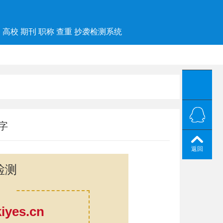
高校 期刊 职称 查重 抄袭检测系统
字
返回
检测
yes.cn