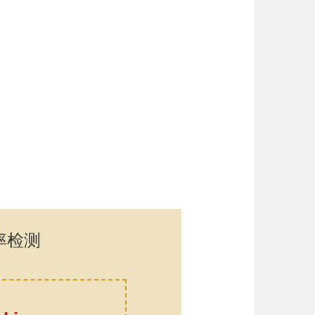
率检测
口