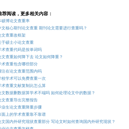
推荐阅读，更多相关内容：
本硕博论文查重率
中文核心期刊论文查重 期刊论文需要进行查重吗？
论文查重改框架
关于硕士小论文查重
学术查重代码是按单词吗
论文查重如何降下去 论文如何降重？
学术查重包含哪些部分
脚注在论文查重范围内吗
学校学术可以免费查重一次
学术查重文献复制比怎么算
论文数据删数据算学术不端吗 如何处理论文中的数据？
论文查重导出完整报告
毕业生论文查重降重步骤
市面上的学术查重靠不靠谱
论文国内外研究现状查重部分 写论文时如何查询国内外研究现状？
毕业论文查重怎样查