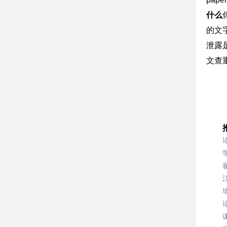
什么
的文
泄露
文查