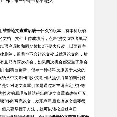
的工作，每一个环节都不能少。
用
维普论文查重后该干什么
的版本，有本科版硕
的文档，文件上传成功后，点击“提交”3或者填写
改1语序调换和同义替换2不要大段改，以两百字
一律删除，留着也不会让论文变成优秀论文的，放
人有且只有两次机会，如果两次机会都查重了则会
推中国科技创新，倡导一种将科技服务于大众的
报纸从中文期刊到外文期刊从提供海量的期刊资
要是针对论文查重引擎是通过对主谓宾定状补等
为抄袭的原理所总结得出的论文查重修改技巧五
间挺多的写完论文，发现查重后修改论文需要很
，但只要掌握了方法，就可以轻松通过今日
在查重系统进行检测时，会根据
维普论文查重后该干