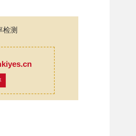
率检测
口
iyes.cn
率