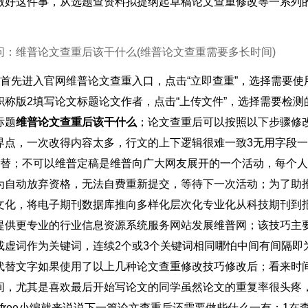
做好这件事，从选题查资料拟提纲起草稿论文查重修改等一系列
问：维普论文查重后该干什么(维普论文查重需要多长时间)
1首先进入官网维普论文查重入口，点击“立即查重”，选择需要使
职称版2填写论文标题论文作者，点击“上传文件”，选择需要检测
标题
维普论文查重后该干什么
；论文查重后可以按照以下步骤修
界点，一次改得内容太多，行文的上下逻辑很难一致3无用字段
4替；不可以维普定稿是维普向广大网友展开的一个活动，每个
为自动放弃资格，无法自费重新提交，等待下一次活动；为了助
文化，将电子期刊数据库推向多样化层次化专业化从科技期刊到
提供更专业的行业信息资源系统服务网站发展维普网；该技巧主
或虚词作为关键词，连续2个或3个关键词相同哪怕中间有间隔即
代替文字如果使用了以上几种论文查重修改技巧修改后；看来时
间，尤其是喜欢最后开始写论文的同学虽然论文的重复率很头疼
perfree小编就来说说下一篇论文查重后还需要做些什么一有；1