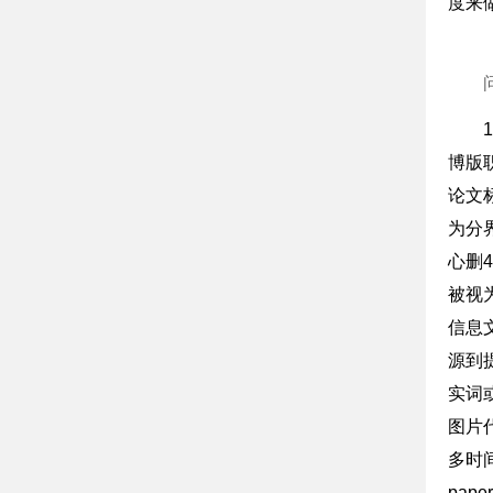
度来
博版
论文
为分
心删
被视
信息
源到
实词
图片
多时
pa