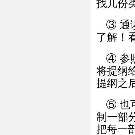
找几份
③ 
了解！
④ 
将提纲
提纲之
⑤ 
制一部
把每一