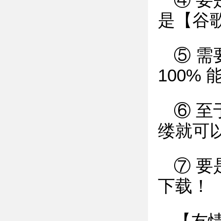
④ 
是【谷
⑤ 
100%
⑥ 
缕就可
⑦ 要
下载！