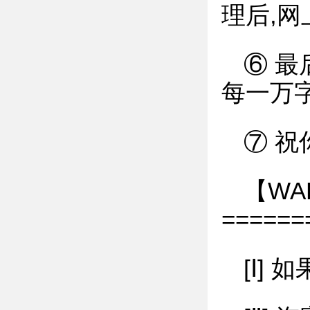
理后,
⑥ 
每一万
⑦ 祝
【WA
======
[Ⅰ]