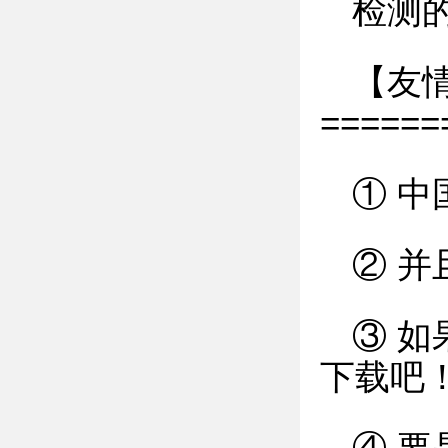
检测
【友
======
① 
② 
③ 
下载吧