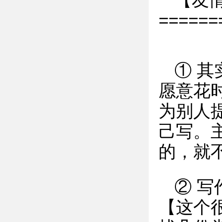
【友情
======
① 
愿意花
为别人
己写。
的，就
② 
【这个