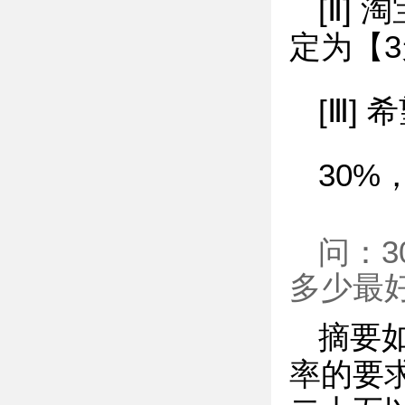
[Ⅱ]
定为【
[Ⅲ]
30%
问：
多少最
摘要
率的要