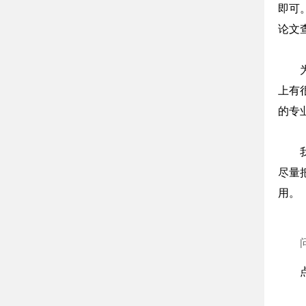
即可
论文
上有
的专
尽量
用。