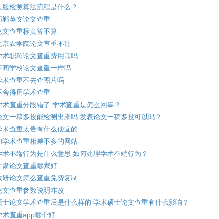
人脸检测算法流程是什么？
邯郸英文论文查重
论文查重标黄算不算
北京农学院论文查重不过
学术职称论文查重费用高吗
不同学校论文查重一样吗
学术查重不去查图片吗
不舍得用学术查重
学术查重分段错了 学术查重是怎么回事？
论文一稿多投能检测出来吗 发表论文一稿多投可以吗？
学术查重太贵有什么便宜的
和学术查重相差不多的网站
学术不端行为是什么意思 如何处理学术不端行为？
甘肃论文查重哪家好
教研论文怎么查重免费复制
论文查重参数说明咋改
硕士论文学术查重后是什么样的 学术硕士论文查重有什么影响？
学术查重app哪个好