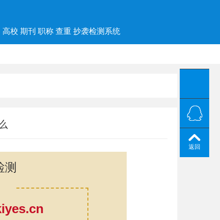
高校 期刊 职称 查重 抄袭检测系统
么
返回
检测
yes.cn