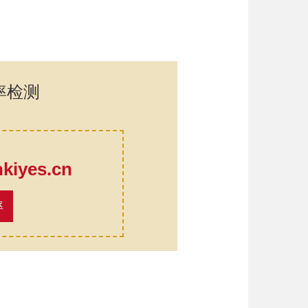
率检测
口
iyes.cn
率