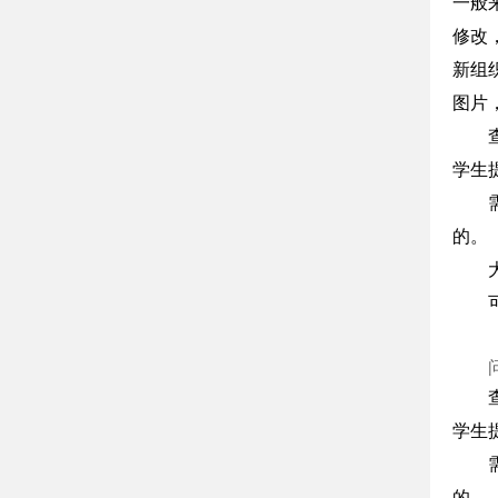
一般
修改
新组
图片
学生
的。
学生
的。