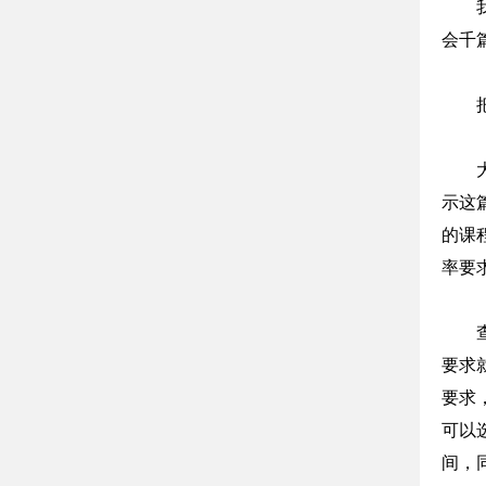
会千
示这
的课
率要
要求
要求
可以
间，