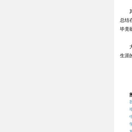
总结
毕竟
生涯