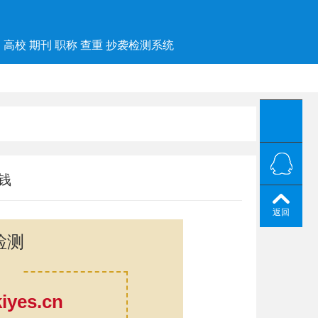
高校 期刊 职称 查重 抄袭检测系统
钱
返回
检测
yes.cn