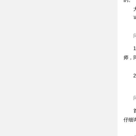
师，
仔细