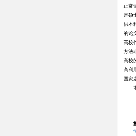
正常
是硕
供本
的论
高校
方法
高校
高利
国家