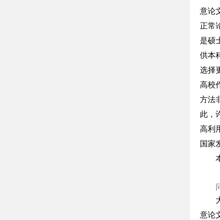
意论
正常
是硕
供本
选择
高校
方法
此，
高利
国家
意论