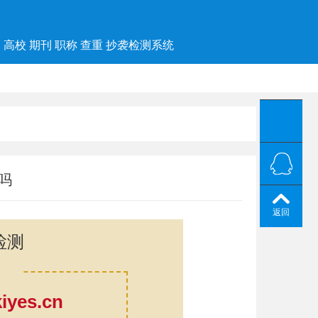
高校 期刊 职称 查重 抄袭检测系统
吗
返回
检测
yes.cn