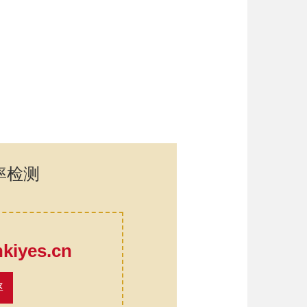
率检测
口
iyes.cn
率