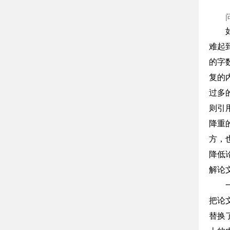
难起
的字
复的
过多
则引
降重
方，
降低
解论
把论
替换