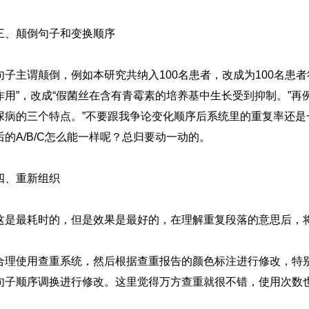
三、颠倒句子和变换顺序
句子主谓颠倒，例如本研究共纳入100名患者，改成为100名患
用”，改成“假菌丝在含有青霉素的培养基中生长受到抑制。”再例如：
尿病的三个特点。”不要跟我争论变化顺序后系统里的重复率还是一
后的A/B/C怎么能一样呢？总归要动一动的。
四、重新组织
这是最耗时的，但是效果是最好的，在理解重复段落的意思后，
合理使用查重系统，然后根据查重报告的颜色标注进行修改，特
句子顺序调换进行修改。这里觉得万方查重就很不错，使用次数