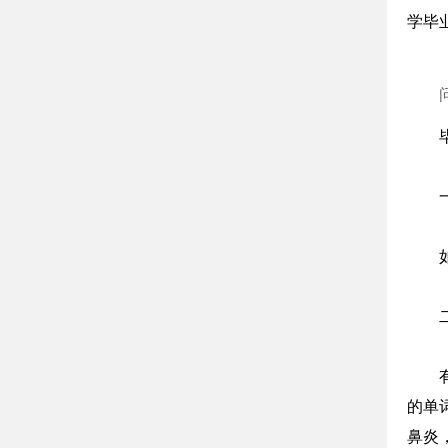
学毕
的单
鼻炎