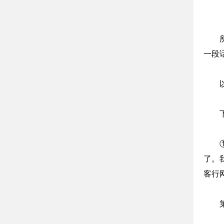
一段
了。
客行