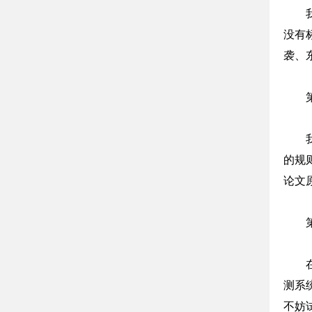
没有
袭、
的规
论文
测系
不妨