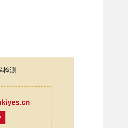
率检测
口
iyes.cn
率