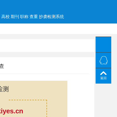
高校 期刊 职称 查重 抄袭检测系统
查
返回
检测
yes.cn