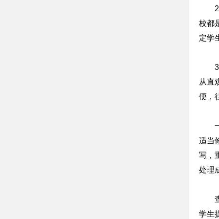
校都
定学
从直
便，
适当
写，
处理
学生