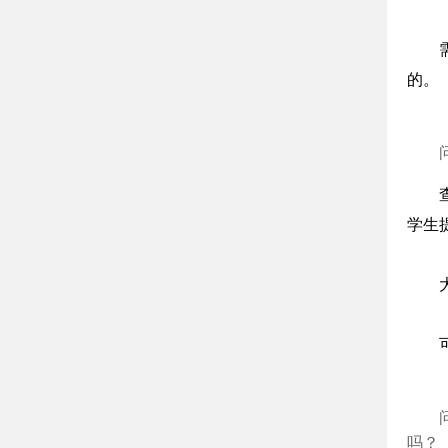
的。
学生
吗？