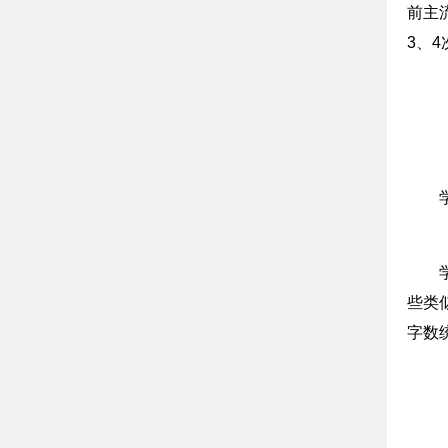
前主
3、
些类
字数