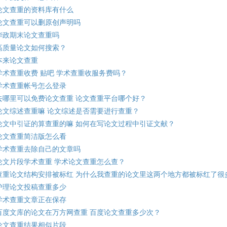
论文查重的资料库有什么
论文查重可以删原创声明吗
华政期末论文查重吗
高质量论文如何搜索？
本来论文查重
学术查重收费 贴吧 学术查重收服务费吗？
学术查重帐号怎么登录
去哪里可以免费论文查重 论文查重平台哪个好？
论文综述查重嘛 论文综述是否需要进行查重？
论文中引证的算查重的嘛 如何在写论文过程中引证文献？
论文查重简洁版怎么看
学术查重去除自己的文章吗
论文片段学术查重 学术论文查重怎么查？
查重论文结构安排被标红 为什么我查重的论文里这两个地方都被标红了很
护理论文投稿查重多少
学术查重文章正在保存
百度文库的论文在万方网查重 百度论文查重多少次？
论文查重结果相似片段