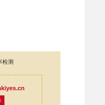
率检测
口
iyes.cn
率