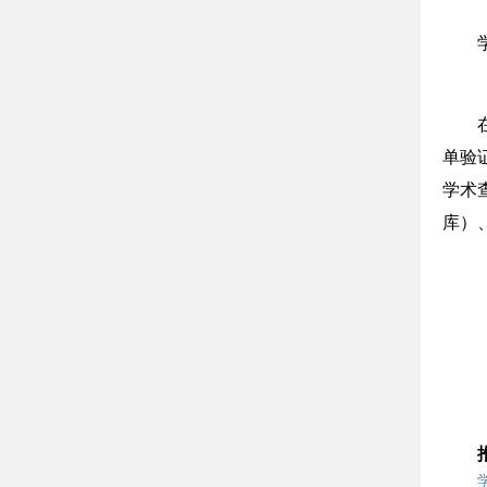
单验
学术
库）