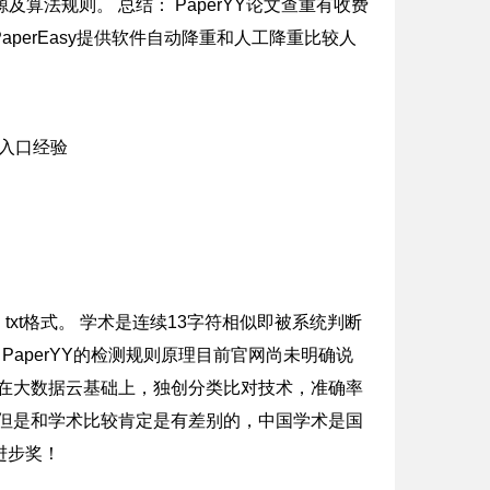
及算法规则。 总结： PaperYY论文查重有收费
erEasy提供软件自动降重和人工降重比较人
x，txt格式。 学术是连续13字符相似即被系统判断
aperYY的检测规则原理目前官网尚未明确说
，在大数据云基础上，独创分类比对技术，准确率
”但是和学术比较肯定是有差别的，中国学术是国
进步奖！