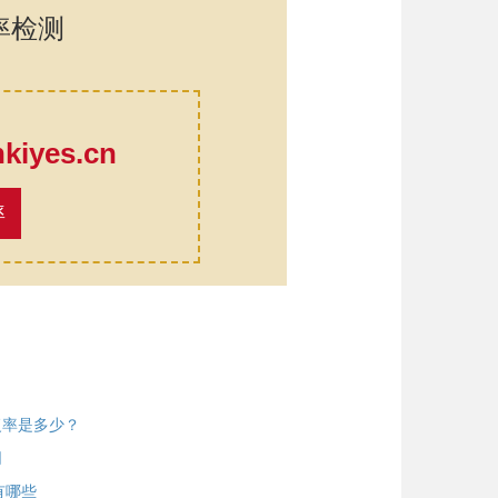
率检测
口
iyes.cn
率
复率是多少？
同
有哪些