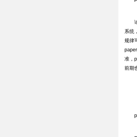
系统
规律
pa
准，
前期也