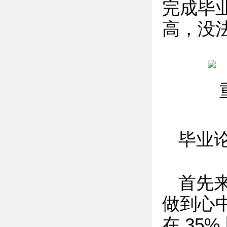
完成毕
高，没
毕业
首先
做到心
在 35