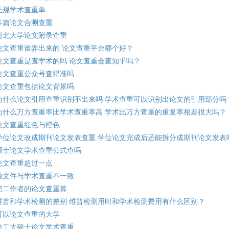
正规学术查重单
多篇论文合测查重
河北大学论文附录查重
论文查重谁弄出来的 论文查重平台哪个好？
论文查重是查学术的吗 论文查重会查知乎吗？
论文查重公众号查得准吗
论文查重包括论文背景吗
为什么论文引用查重识别不出来吗 学术查重可以识别出论文的引用部分吗
为什么万方查重率比学术查重率高 学术比万方查重的重复率相差很大吗？
论文查重红色与橙色
学位论文改成期刊论文发表查重 学位论文完成后还能拆分成期刊论文发表
硕士论文学术查重公式查吗
论文查重超过一点
源文件与学术查重不一致
第二作者的论文查重算
维普和学术检测的差别 维普检测用时和学术检测费用有什么区别？
可以论文查重的大学
哈工大硕士论文学术查重