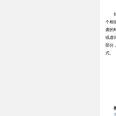
个相
袭的
或虚
部分
式。