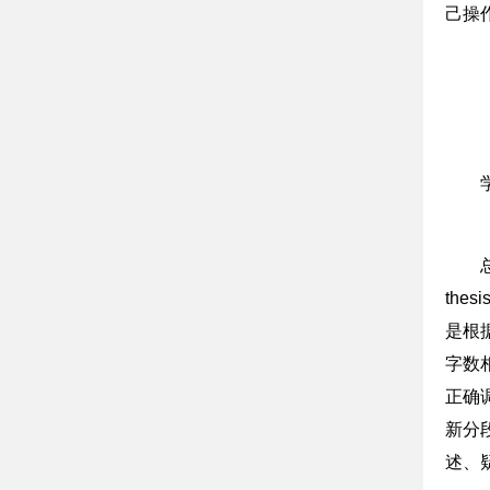
己操
th
是根
字数
正确
新分
述、