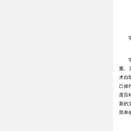
重。
术自
己操
度百
新的
简单