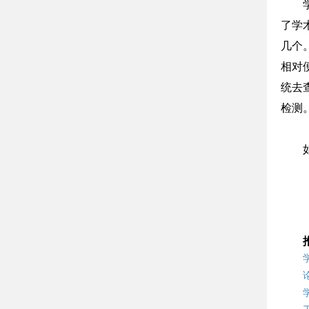
了学术
几个
相对
统去
检测