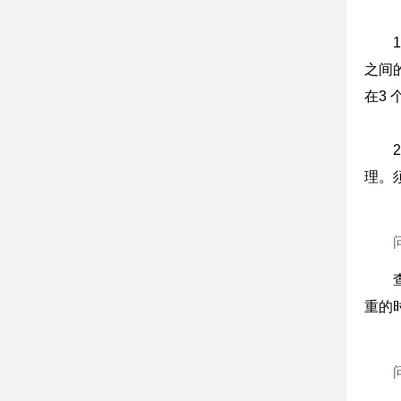
之间
在3
理。
重的