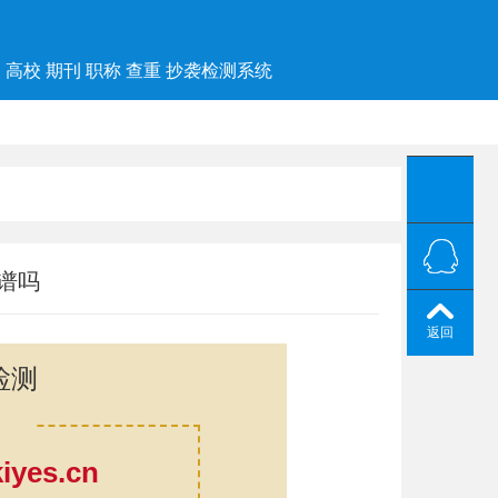
高校 期刊 职称 查重 抄袭检测系统
谱吗
返回
检测
yes.cn