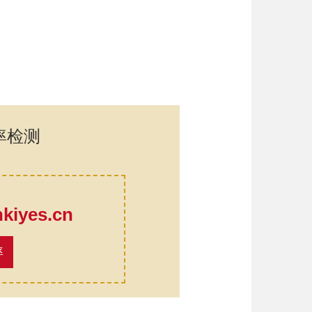
率检测
口
iyes.cn
率