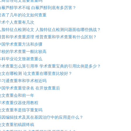
工商管理论文需要查重吗
白藜芦醇学术不端 白藜芦醇到底有多厉害？
发表了几年的论文如何查重
学术个人查重有几次
人脸特征点检测论文 人脸特征点检测问题面临哪些挑战？
维普和学术查重原理 维普查重和学术查重有什么区别？
中国学术查重方法和步骤
学校的学术查重一般比较高
本科毕业论文致谢查重么
学术查重怎么算引用率 学术查重宝典的引用比例是多少？
论文在哪检测 论文查重在哪里查比较好？
学习通查重率和学术相近吗
中国学术查重登录名 在开放查重后
论文查重会和前一年
学术查重仪器使用教程
论文查重率是指字重复吗
基因编辑技术及其在基因治疗中的应用是什么？
论文查重初稿跟终稿