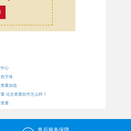
率
盟中心
蓝色字体
文查重加急
重 论文查重软件怎么样？
录查重
售后服务保障