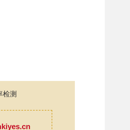
率检测
口
iyes.cn