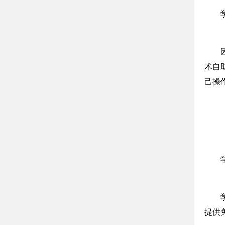
术自
己操
提供