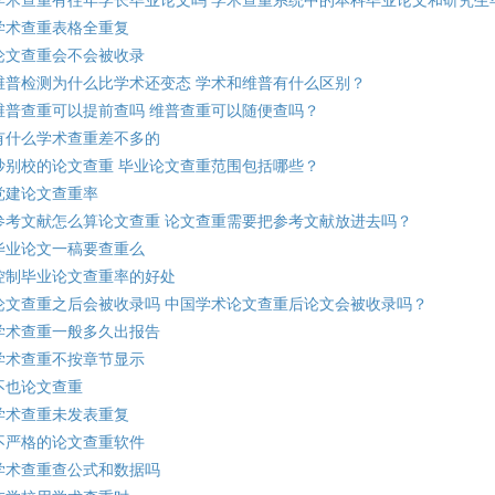
学术查重有往年学长毕业论文吗 学术查重系统中的本科毕业论文和研究生
学术查重表格全重复
论文查重会不会被收录
维普检测为什么比学术还变态 学术和维普有什么区别？
维普查重可以提前查吗 维普查重可以随便查吗？
有什么学术查重差不多的
抄别校的论文查重 毕业论文查重范围包括哪些？
党建论文查重率
参考文献怎么算论文查重 论文查重需要把参考文献放进去吗？
毕业论文一稿要查重么
控制毕业论文查重率的好处
论文查重之后会被收录吗 中国学术论文查重后论文会被收录吗？
学术查重一般多久出报告
学术查重不按章节显示
不也论文查重
学术查重未发表重复
不严格的论文查重软件
学术查重查公式和数据吗