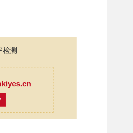
率检测
口
iyes.cn
率