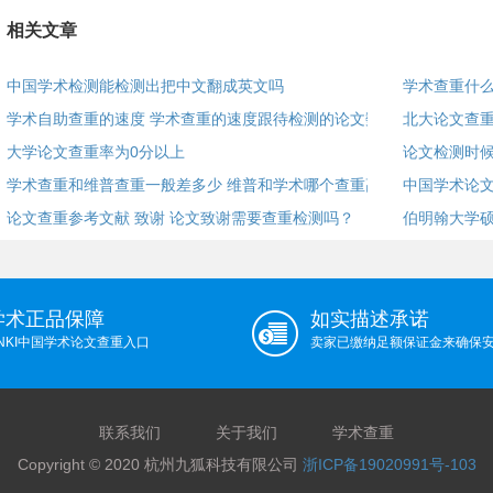
相关文章
中国学术检测能检测出把中文翻成英文吗
学术查重什
学术自助查重的速度 学术查重的速度跟待检测的论文数
北大论文查
大学论文查重率为0分以上
论文检测时候
学术查重和维普查重一般差多少 维普和学术哪个查重高？
中国学术论文
论文查重参考文献 致谢 论文致谢需要查重检测吗？
伯明翰大学
学术正品保障
如实描述承诺
NKI中国学术论文查重入口
卖家已缴纳足额保证金来确保
联系我们
关于我们
学术查重
Copyright © 2020 杭州九狐科技有限公司
浙ICP备19020991号-103