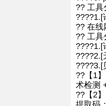
?? 工
????
?? 在线
?? 工
????1
????2
????3
??【
术检测
??【2
提取码：