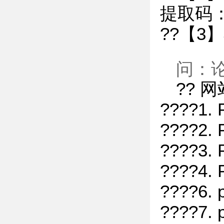
提取码：
??【3
问：论
?? 
????1
????2.
????3.
????4
????6.
????7.