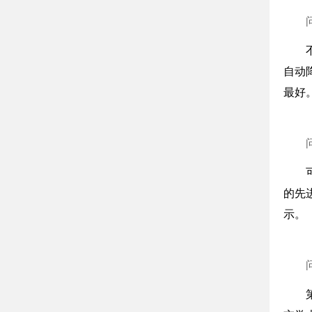
自动
最好
的先
示。