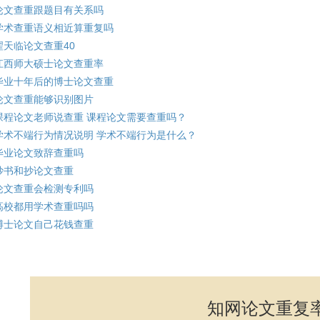
论文查重跟题目有关系吗
学术查重语义相近算重复吗
翟天临论文查重40
江西师大硕士论文查重率
毕业十年后的博士论文查重
论文查重能够识别图片
课程论文老师说查重 课程论文需要查重吗？
学术不端行为情况说明 学术不端行为是什么？
毕业论文致辞查重吗
抄书和抄论文查重
论文查重会检测专利吗
高校都用学术查重吗吗
博士论文自己花钱查重
知网论文重复