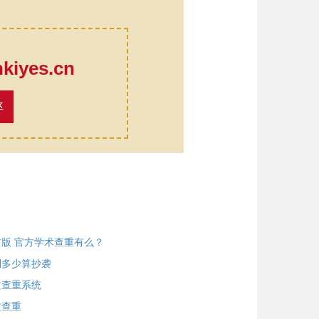
口
iyes.cn
率
版 官方学术查重有么？
到多少算抄袭
文查重系统
文查重