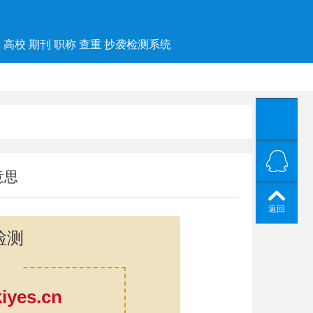
高校 期刊 职称 查重 抄袭检测系统
意思
返回
检测
yes.cn