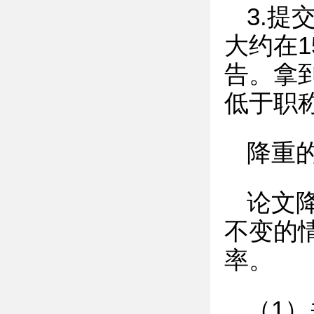
3.
大约在1
告。拿
低于职
降重
论文
不变的
率。
（1