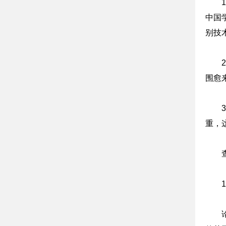
中国
别技
围愈
重，