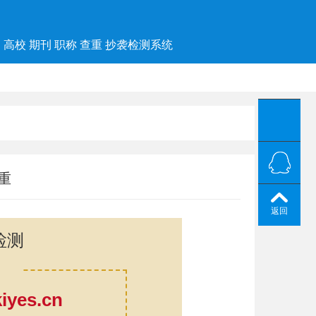
高校 期刊 职称 查重 抄袭检测系统
重
返回
检测
yes.cn