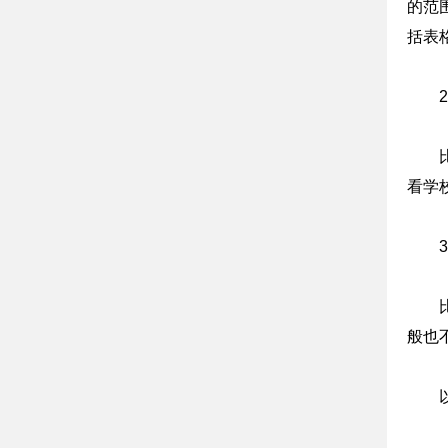
的范
括表
看学
般也