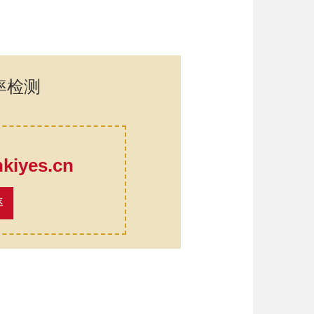
率检测
口
iyes.cn
率