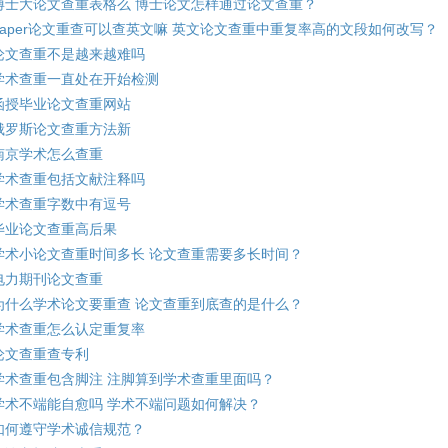
博士大论文查重表格么 博士论文怎样通过论文查重？
paper论文重查可以查英文嘛 英文论文查重中重复率高的文段如何改写？
论文查重不是越来越难吗
学术查重一直处在开始检测
函授毕业论文查重网站
俄罗斯论文查重方法新
南京学术怎么查重
学术查重包括文献注释吗
学术查重字数中有逗号
毕业论文查重高后果
学术小论文查重时间多长 论文查重需要多长时间？
电力期刊论文查重
为什么学术论文要重查 论文查重到底查的是什么？
学术查重怎么认定重复率
论文查重查专利
学术查重包含脚注 注脚算到学术查重里面吗？
学术不端能自愈吗 学术不端问题如何解决？
如何遵守学术诚信规范？