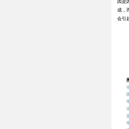
因是
成，
会引