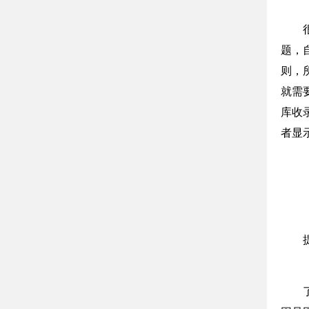
题，
则，
就需
库收
者显