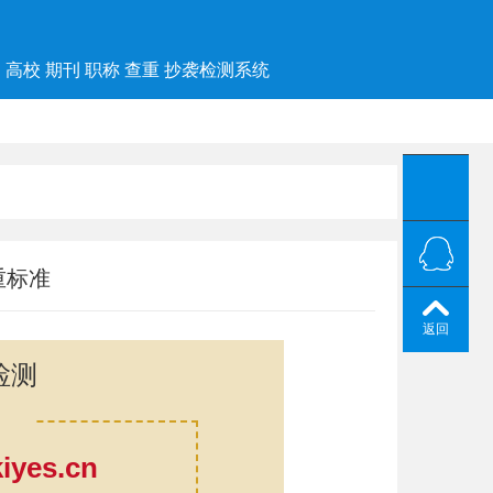
高校 期刊 职称 查重 抄袭检测系统
重标准
返回
检测
yes.cn