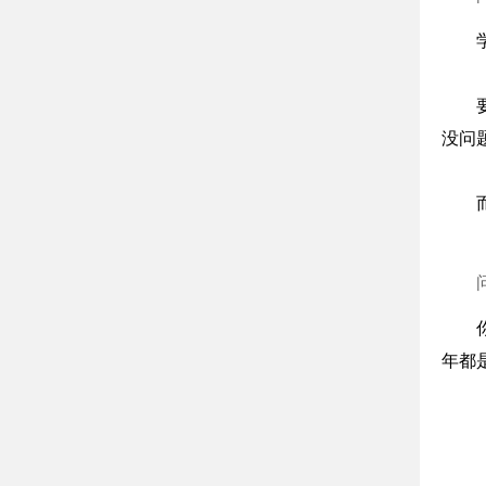
没问
年都