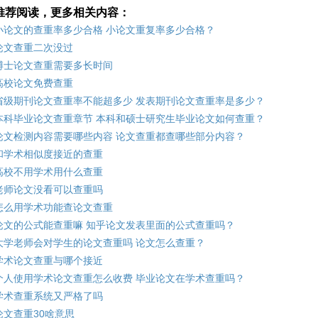
推荐阅读，更多相关内容：
小论文的查重率多少合格 小论文重复率多少合格？
论文查重二次没过
博士论文查重需要多长时间
高校论文免费查重
省级期刊论文查重率不能超多少 发表期刊论文查重率是多少？
本科毕业论文查重章节 本科和硕士研究生毕业论文如何查重？
论文检测内容需要哪些内容 论文查重都查哪些部分内容？
和学术相似度接近的查重
高校不用学术用什么查重
老师论文没看可以查重吗
怎么用学术功能查论文查重
论文的公式能查重嘛 知乎论文发表里面的公式查重吗？
大学老师会对学生的论文查重吗 论文怎么查重？
学术论文查重与哪个接近
个人使用学术论文查重怎么收费 毕业论文在学术查重吗？
学术查重系统又严格了吗
论文查重30啥意思