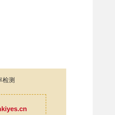
率检测
口
iyes.cn