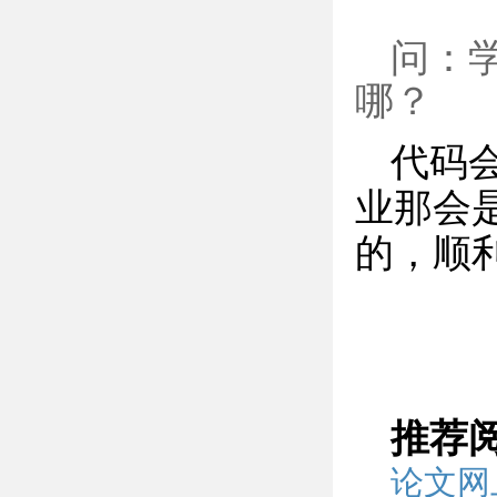
问：
哪？
代码
业那会
的，顺
推荐
论文网