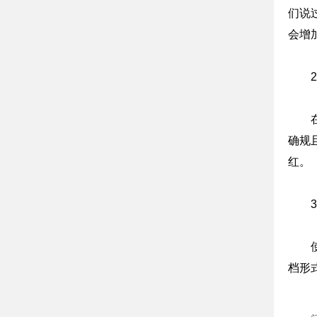
们说
会增
确规
红。
档形