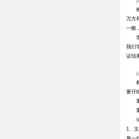
万方
一般，
我们
证结
要仔
1、文字转
将一