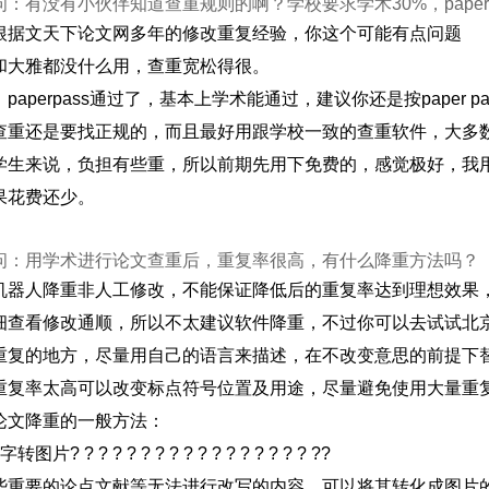
问：有没有小伙伴知道查重规则的啊？学校要求学术30%，paperp
根据文天下论文网多年的修改重复经验，你这个可能有点问题
和大雅都没什么用，查重宽松得很。
paperpass通过了，基本上学术能通过，建议你还是按paper
查重还是要找正规的，而且最好用跟学校一致的查重软件，大多
学生来说，负担有些重，所以前期先用下免费的，感觉极好，我用的
果花费还少。
问：用学术进行论文查重后，重复率很高，有什么降重方法吗？
机器人降重非人工修改，不能保证降低后的重复率达到理想效果
细查看修改通顺，所以不太建议软件降重，不过你可以去试试北
重复的地方，尽量用自己的语言来描述，在不改变意思的前提下
重复率太高可以改变标点符号位置及用途，尽量避免使用大量重
论文降重的一般方法：
图片? ? ? ? ? ? ? ? ? ? ? ? ? ? ? ? ? ??
些重要的论点文献等无法进行改写的内容，可以将其转化成图片