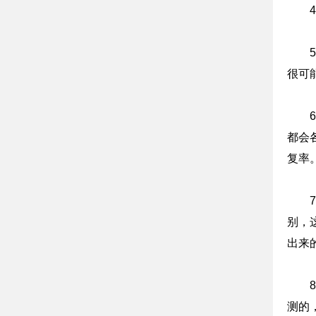
很可
都会
复率
别，
出来
测的