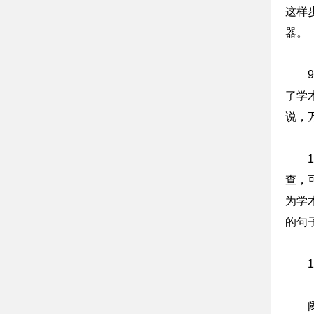
这样
器。
了学
说，万
查，
为学
的句