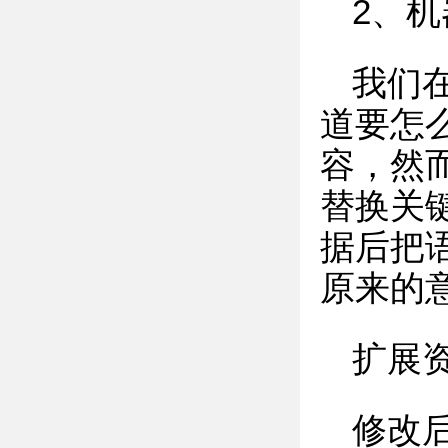
2、
我们
道要怎
容，然
替换关
据后把
原来的
扩展
修改