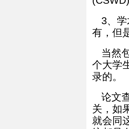
(CSWD
3、
有，但
当然
个大学
录的。
论文
关，如
就会同