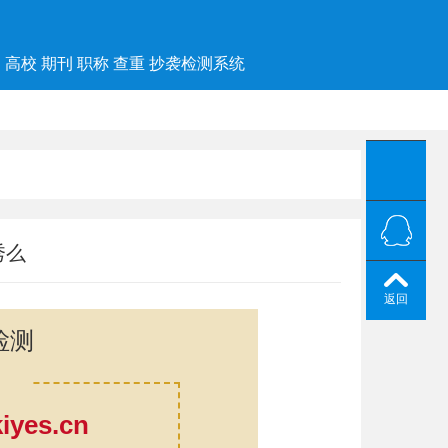
高校 期刊 职称 查重 抄袭检测系统
秀么
返回
检测
yes.cn