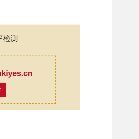
率检测
口
iyes.cn
率