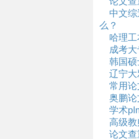
论文查
中文综
么？
哈理工
成考大
韩国硕
辽宁大
常用论
奥鹏论
学术p
高级教
论文查