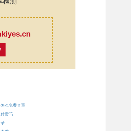
率检测
口
iyes.cn
率
件怎么免费查重
重付费吗
目录