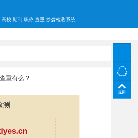
高校 期刊 职称 查重 抄袭检测系统
术查重有么？
返回
检测
yes.cn