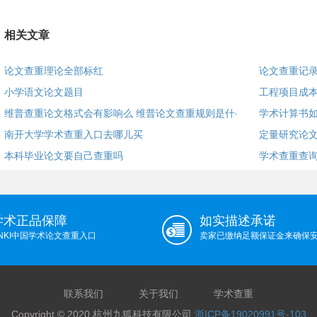
相关文章
论文查重理论全部标红
论文查重记
小学语文论文题目
工程项目成
维普查重论文格式会有影响么 维普论文查重规则是什么？
学术计算书如
南开大学学术查重入口去哪儿买
定量研究论
本科毕业论文要自己查重吗
学术查重查
学术正品保障
如实描述承诺
NKI中国学术论文查重入口
卖家已缴纳足额保证金来确保
联系我们
关于我们
学术查重
Copyright © 2020 杭州九狐科技有限公司
浙ICP备19020991号-103