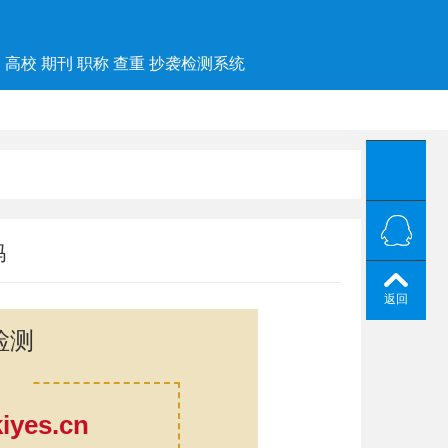
高校 期刊 职称 查重 抄袭检测系统
吗
返回
检测
yes.cn