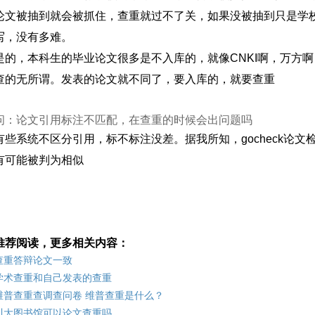
论文被抽到就会被抓住，查重就过不了关，如果没被抽到只是学
写，没有多难。
是的，本科生的毕业论文很多是不入库的，就像CNKI啊，万方
查的无所谓。发表的论文就不同了，要入库的，就要查重
问：论文引用标注不匹配，在查重的时候会出问题吗
有些系统不区分引用，标不标注没差。据我所知，gocheck论
有可能被判为相似
推荐阅读，更多相关内容：
查重答辩论文一致
学术查重和自己发表的查重
维普查重查调查问卷 维普查重是什么？
川大图书馆可以论文查重吗