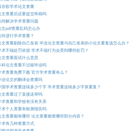
看谷歌学术论文查重
论文查重后还要提交终稿吗
如何解决学术查重问题
论文pdf查重乱码怎么办
如何进行学术查重？
论文查重剔除自己发表 毕业论文查重与自己发表的小论文重复该怎么办？
学术不端处罚依据 学术不端行为会受到哪些处罚？
论文查重面试什么意思
本科论文查重不过能毕业吗
学术查重免费下载 官方学术查重有么？
毕业论文的翻译会查重吗
中国学术查重连续多少个字 学术查重连续多少字算重复？
论文查重过了直接送审吗
学术查重和学校有没有关系
学术个人查重有检测报告吗
论文查重都有哪些 论文查重都查哪些部分内容？
学术有几种查重方式
招股说明书学术查重