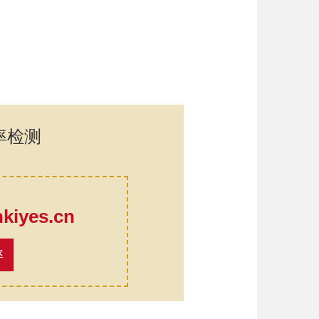
率检测
口
iyes.cn
率