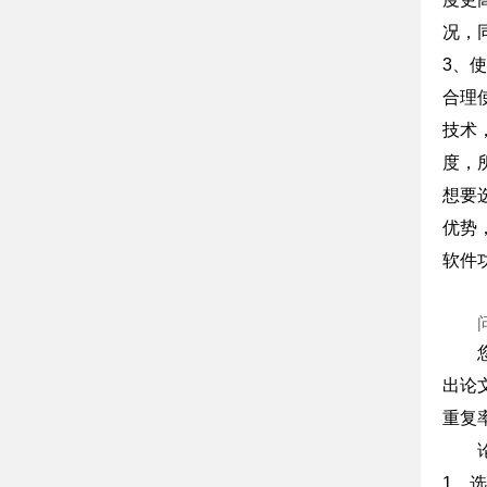
况，
3、
合理
技术
度，
想要
优势
软件
出论
重复
1、