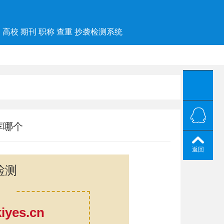
高校 期刊 职称 查重 抄袭检测系统
荐哪个
返回
检测
yes.cn