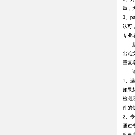
重，
3、
认可
专业
出论
重复
1、
如果
检测
件的
2、
通过
度更