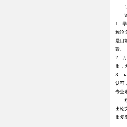
1、
称论
是目
致。
2、
重，
3、
认可
专业
出论
重复