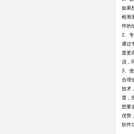
如果
检测
件的
2、
通过
度更
况，
3、
合理
技术
度，
想要
优势
软件