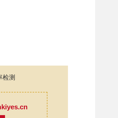
率检测
口
iyes.cn