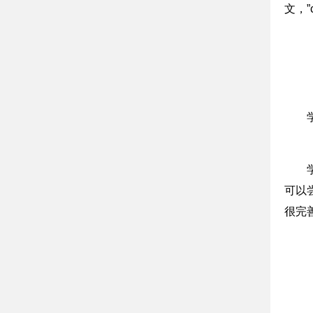
文，”
可以
很完