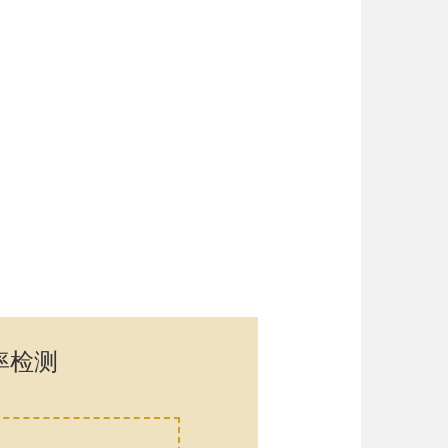
率检测
口