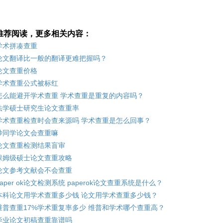
推荐阅读，更多相关内容：
学术拼凑查重
论文翻译比一般的翻译更难把握吗？
论文查重价格
学术查重公式被标红
怎么能避开学术查重 学术查重是重复的内容吗？
法学硕士研究生论文查重率
学术查重检查时会查来源吗 学术查重是怎么回事？
抄同学论文会查重嘛
论文查重检测结果盲审
保姆级硕士论文查重攻略
论文参考文献会不会查重
paper ok论文检测系统 paperok论文查重系统是什么？
本科论文用学术查重多少钱 论文用学术查重多少钱？
维普查重17%学术重复率多少 维普和学术哪个查重高？
毕业论文初稿查重靠谱吗