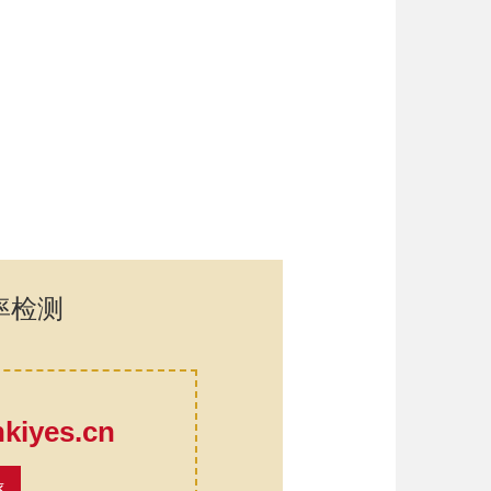
率检测
口
iyes.cn