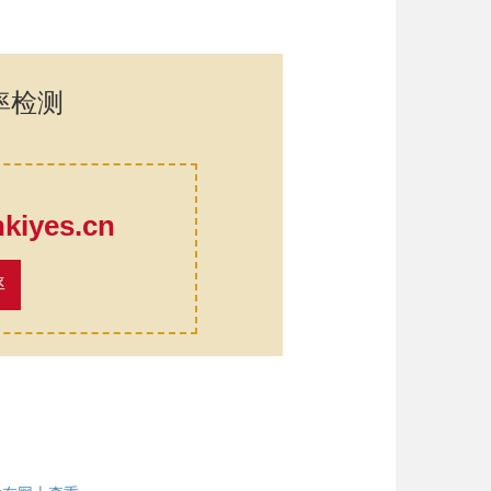
率检测
口
iyes.cn
率