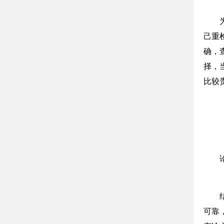
己重
确，
择，
比较
可靠