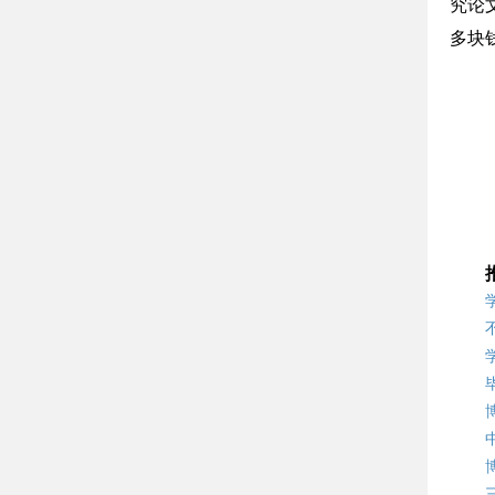
究论
多块