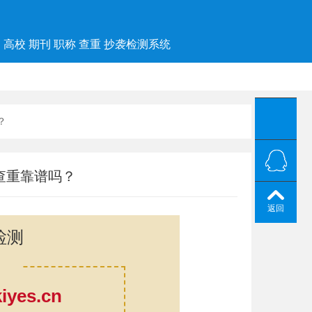
高校 期刊 职称 查重 抄袭检测系统
？
查重靠谱吗？
返回
检测
yes.cn