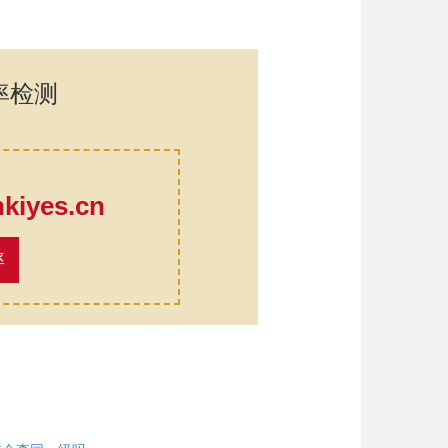
率检测
口
iyes.cn
率