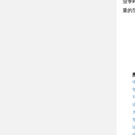
业季
重的