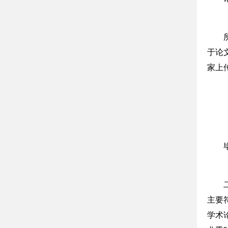
于论
家上
主要
学术